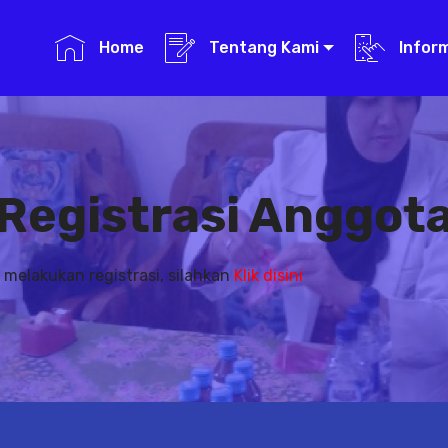
Home
Tentang Kami
Infor
Registrasi Anggot
 melakukan registrasi, silahkan
Klik disini