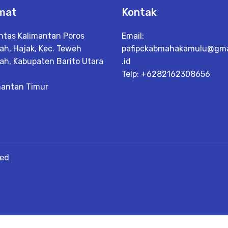
mat
Kontak
intas Kalimantan Poros
Email:
ah, Hajak, Kec. Teweh
pafipckabmahakamulu@gma
ah, Kabupaten Barito Utara
.id
Telp: +6282162308656
mantan Timur
ved