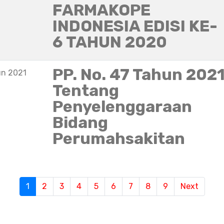
FARMAKOPE
INDONESIA EDISI KE-
6 TAHUN 2020
PP. No. 47 Tahun 202
un 2021
Tentang
Penyelenggaraan
Bidang
Perumahsakitan
S
1
(current)
2
3
4
5
6
7
8
9
Next
e