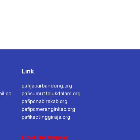
Link
pafijabarbandung.org
il.co
pafisumuttelukdalam.org
pafipcnabirekab.org
pafipcmeranginkab.org
pafikectinggiraja.org
Lihat link lengkap