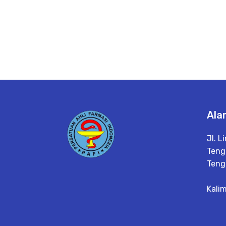
Ala
Jl. L
Teng
Teng
Kali