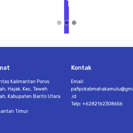
t
L
i
h
a
t
D
e
t
a
il
mat
Kontak
intas Kalimantan Poros
Email:
ah, Hajak, Kec. Teweh
pafipckabmahakamulu@gma
ah, Kabupaten Barito Utara
.id
Telp: +6282162308656
mantan Timur