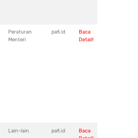
Peraturan
pafi.id
Baca
Menteri
Detail!
I
Lain-lain
pafi.id
Baca