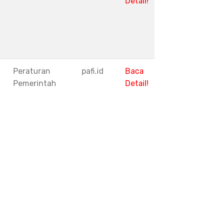
Detail!
1
Peraturan
pafi.id
Baca
Pemerintah
Detail!