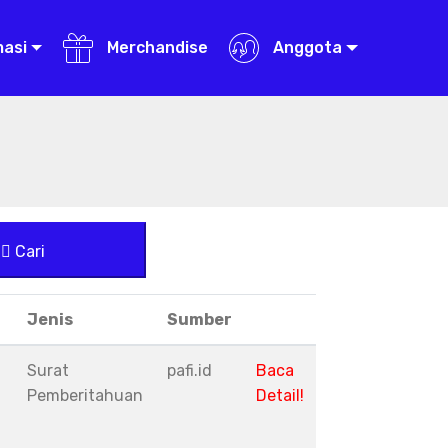
masi
Merchandise
Anggota
Cari
Jenis
Sumber
Surat
pafi.id
Baca
Pemberitahuan
Detail!