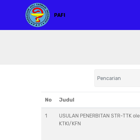
PAFI
No
Judul
1
USULAN PENERBITAN STR-TTK ol
KTKI/KFN